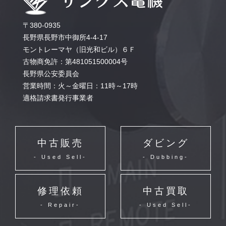
〒380-0935
長野県長野市中御所4-4-17
モントレーマヤ（旧光和ビル）６Ｆ
古物商免許：第481051500004号
長野県公安委員会
営業時間：火～金曜日：11時～17時
適格請求書発行事業者
中古販売
ダビング
- Used Sell-
- Dubbing-
修理依頼
中古買取
- Repair-
- Used Sell-