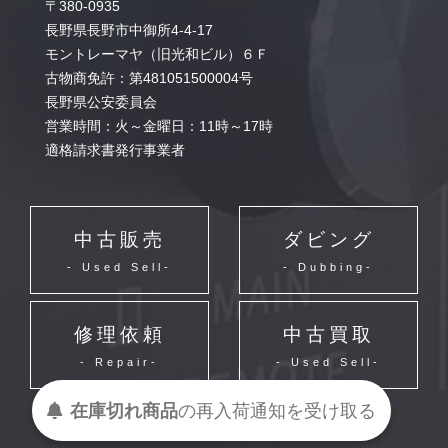
〒380-0935
長野県長野市中御所4-4-17
モントレーマヤ（旧光和ビル）６Ｆ
古物商免許：第481051500004号
長野県公安委員会
営業時間：火～金曜日：11時～17時
適格請求書発行事業者
中古販売
ダビング
- Used Sell-
- Dubbing-
修理依頼
中古買取
- Repair-
- Used Sell-
在庫切れ商品
の
再入荷
通知を
受け取る
©2017 Thanks Electronic