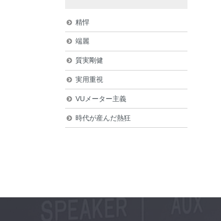
精悍
端麗
質実剛健
実用重視
VUメーター主義
時代が産んだ熱狂