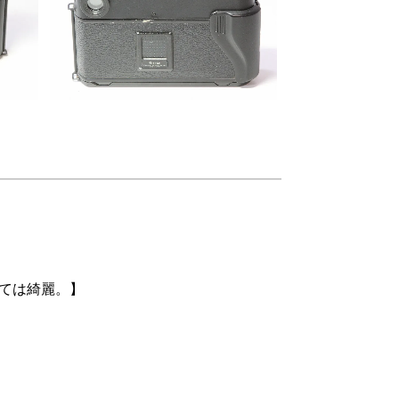
しては綺麗。】