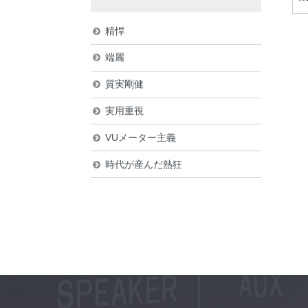
精悍
端麗
質実剛健
実用重視
VUメーター主義
時代が産んだ熱狂