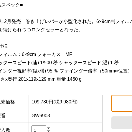
品スペック■
92年2月発売 巻き上げレバーが小型化された。6×9cm判フィル
を続けられつつロングセラーとなった。
仕様
フィルム：6×9cm フォーカス：MF
タースピード(速) 1/500 秒 シャッタースピード(遅) 1 秒
インダー視野率(縦x横) 95 ％ ファインダー倍率（50mm∞位
さx奥行 201x119x129 mm 重量 1460 g
販売価格
109,780円(税9,980円)
型番
GW6903
購入数