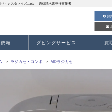
・カスタマイズ...etc 適格請求書発行事業者
お
理依頼
ダビングサービス
買
ム
ラジカセ・コンポ
MDラジカセ