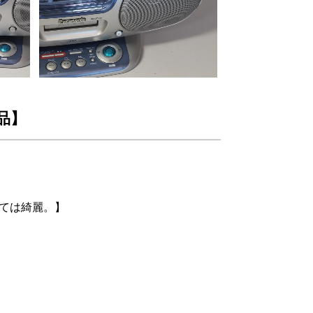
古品】
しては綺麗。】