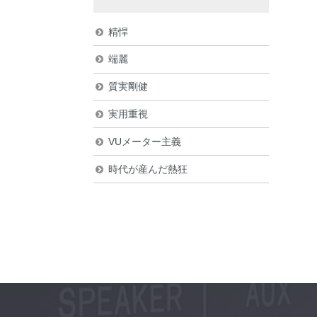
精悍
端麗
質実剛健
実用重視
VUメーター主義
時代が産んだ熱狂