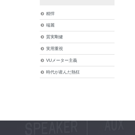
精悍
端麗
質実剛健
実用重視
VUメーター主義
時代が産んだ熱狂