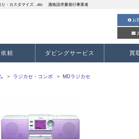
・カスタマイズ...etc 適格請求書発行事業者
お
理依頼
ダビングサービス
買
ム
ラジカセ・コンポ
MDラジカセ