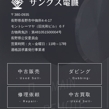
〒380-0935
長野県長野市中御所4-4-17
モントレーマヤ（旧光和ビル）６Ｆ
古物商免許：第481051500004号
長野県公安委員会
営業時間：火～金曜日：11時～17時
適格請求書発行事業者
中古販売
ダビング
- Used Sell-
- Dubbing-
修理依頼
中古買取
- Repair-
- Used Sell-