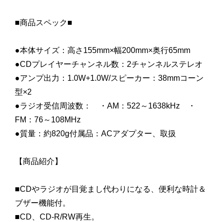
■商品スペック■
●本体サイズ：高さ155mm×幅200mm×奥行65mm
●CDプレイヤーチャンネル数：2チャンネルステレオ
●アンプ出力：1.0W+1.0W/スピーカー：38mmコーン
型×2
●ラジオ受信周波数： ・AM：522～1638kHz ・
FM：76～108MHz
●質量：約820g付属品：ACアダプター、取扱
【商品紹介】
■CDやラジオが目覚まし代わりになる、便利な時計＆
ブザー機能付。
■CD、CD-R/RW再生。