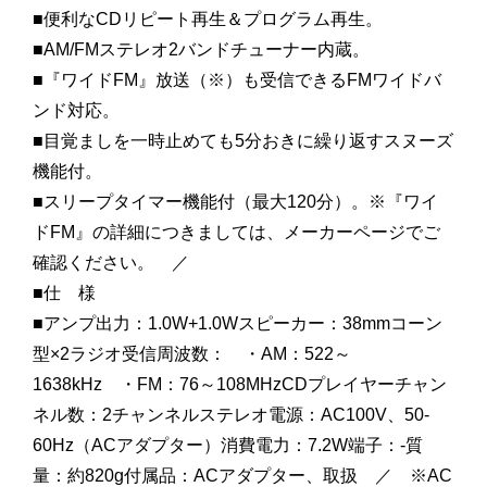
■便利なCDリピート再生＆プログラム再生。
■AM/FMステレオ2バンドチューナー内蔵。
■『ワイドFM』放送（※）も受信できるFMワイドバ
ンド対応。
■目覚ましを一時止めても5分おきに繰り返すスヌーズ
機能付。
■スリープタイマー機能付（最大120分）。※『ワイ
ドFM』の詳細につきましては、メーカーページでご
確認ください。 ／
■仕 様
■アンプ出力：1.0W+1.0Wスピーカー：38mmコーン
型×2ラジオ受信周波数： ・AM：522～
1638kHz ・FM：76～108MHzCDプレイヤーチャン
ネル数：2チャンネルステレオ電源：AC100V、50-
60Hz（ACアダプター）消費電力：7.2W端子：-質
量：約820g付属品：ACアダプター、取扱 ／ ※AC