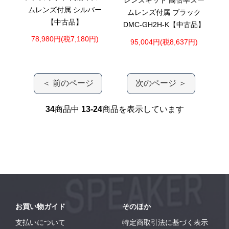
レンズキット 高倍率ズー
ムレンズ付属 シルバー
ムレンズ付属 ブラック
【中古品】
DMC-GH2H-K【中古品】
78,980円(税7,180円)
95,004円(税8,637円)
＜ 前のページ
次のページ ＞
34
商品中
13-24
商品を表示しています
お買い物ガイド
そのほか
支払いについて
特定商取引法に基づく表示